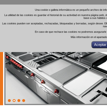
Una cookie o galleta informática es un pequeño archivo de in
Una cookie o galleta informática es un pequeño archivo de in
La utilidad de las cookies es guardar el historial de su actividad en nuestra página web,
La utilidad de las cookies es guardar el historial de su actividad en nuestra página web,
base a sus hábitos 
base a sus hábitos 
Las cookies pueden ser aceptadas, rechazadas, bloqueadas y borradas, según desee. Ello 
Las cookies pueden ser aceptadas, rechazadas, bloqueadas y borradas, según desee. Ello 
nav
nav
En caso de que rechace las cookies no podremos asegurarle el
En caso de que rechace las cookies no podremos asegurarle el
Más información en el apartad
Más información en el apartad