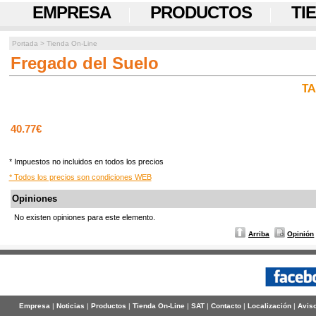
EMPRESA
PRODUCTOS
TI
Portada
>
Tienda On-Line
Fregado del Suelo
TA
40.77€
* Impuestos no incluidos en todos los precios
* Todos los precios son condiciones WEB
Opiniones
No existen opiniones para este elemento.
Arriba
Opinión
Empresa
|
Noticias
|
Productos
|
Tienda On-Line
|
SAT
|
Contacto
|
Localización
|
Aviso