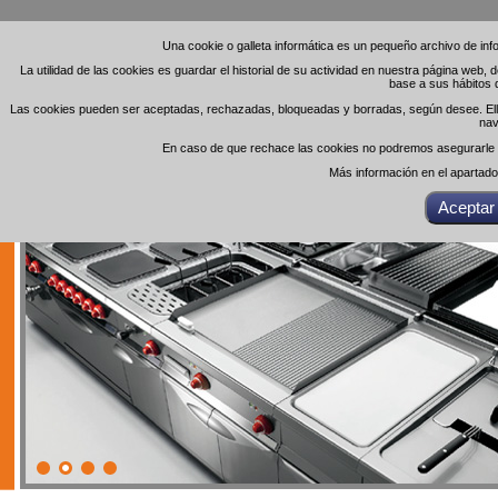
Una cookie o galleta informática es un pequeño archivo de in
Una cookie o galleta informática es un pequeño archivo de in
La utilidad de las cookies es guardar el historial de su actividad en nuestra página web,
La utilidad de las cookies es guardar el historial de su actividad en nuestra página web,
base a sus hábitos 
base a sus hábitos 
Las cookies pueden ser aceptadas, rechazadas, bloqueadas y borradas, según desee. Ello 
Las cookies pueden ser aceptadas, rechazadas, bloqueadas y borradas, según desee. Ello 
nav
nav
En caso de que rechace las cookies no podremos asegurarle el
En caso de que rechace las cookies no podremos asegurarle el
Más información en el apartad
Más información en el apartad