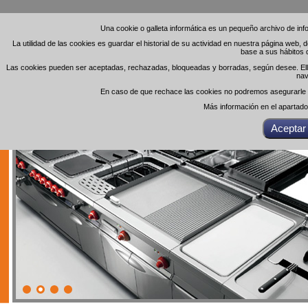
Una cookie o galleta informática es un pequeño archivo de in
Una cookie o galleta informática es un pequeño archivo de in
La utilidad de las cookies es guardar el historial de su actividad en nuestra página web,
La utilidad de las cookies es guardar el historial de su actividad en nuestra página web,
base a sus hábitos 
base a sus hábitos 
Las cookies pueden ser aceptadas, rechazadas, bloqueadas y borradas, según desee. Ello 
Las cookies pueden ser aceptadas, rechazadas, bloqueadas y borradas, según desee. Ello 
nav
nav
En caso de que rechace las cookies no podremos asegurarle el
En caso de que rechace las cookies no podremos asegurarle el
Más información en el apartad
Más información en el apartad