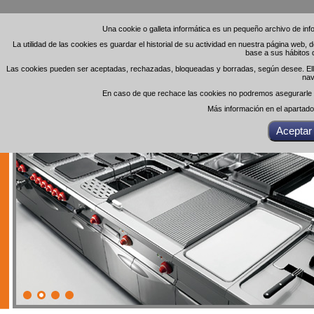
Una cookie o galleta informática es un pequeño archivo de in
Una cookie o galleta informática es un pequeño archivo de in
La utilidad de las cookies es guardar el historial de su actividad en nuestra página web,
La utilidad de las cookies es guardar el historial de su actividad en nuestra página web,
base a sus hábitos 
base a sus hábitos 
Las cookies pueden ser aceptadas, rechazadas, bloqueadas y borradas, según desee. Ello 
Las cookies pueden ser aceptadas, rechazadas, bloqueadas y borradas, según desee. Ello 
nav
nav
En caso de que rechace las cookies no podremos asegurarle el
En caso de que rechace las cookies no podremos asegurarle el
Más información en el apartad
Más información en el apartad