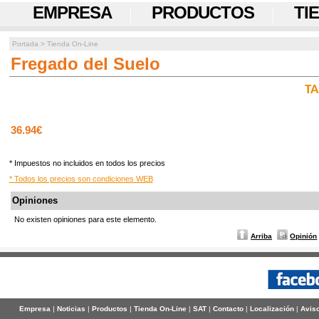
EMPRESA
PRODUCTOS
TI
Portada
>
Tienda On-Line
Fregado del Suelo
TA
36.94€
* Impuestos no incluidos en todos los precios
* Todos los precios son condiciones WEB
Opiniones
No existen opiniones para este elemento.
Arriba
Opinión
Empresa
|
Noticias
|
Productos
|
Tienda On-Line
|
SAT
|
Contacto
|
Localización
|
Aviso