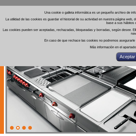
Una cookie o galleta informática es un pequeño archivo de in
Una cookie o galleta informática es un pequeño archivo de in
La utilidad de las cookies es guardar el historial de su actividad en nuestra página web,
La utilidad de las cookies es guardar el historial de su actividad en nuestra página web,
base a sus hábitos 
base a sus hábitos 
Las cookies pueden ser aceptadas, rechazadas, bloqueadas y borradas, según desee. Ello 
Las cookies pueden ser aceptadas, rechazadas, bloqueadas y borradas, según desee. Ello 
nav
nav
En caso de que rechace las cookies no podremos asegurarle el
En caso de que rechace las cookies no podremos asegurarle el
Más información en el apartad
Más información en el apartad