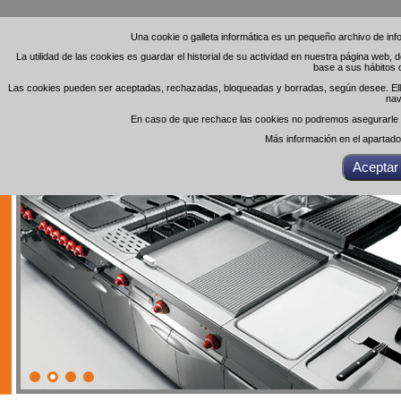
Una cookie o galleta informática es un pequeño archivo de in
Una cookie o galleta informática es un pequeño archivo de in
La utilidad de las cookies es guardar el historial de su actividad en nuestra página web,
La utilidad de las cookies es guardar el historial de su actividad en nuestra página web,
base a sus hábitos 
base a sus hábitos 
Las cookies pueden ser aceptadas, rechazadas, bloqueadas y borradas, según desee. Ello 
Las cookies pueden ser aceptadas, rechazadas, bloqueadas y borradas, según desee. Ello 
nav
nav
En caso de que rechace las cookies no podremos asegurarle el
En caso de que rechace las cookies no podremos asegurarle el
Más información en el apartad
Más información en el apartad