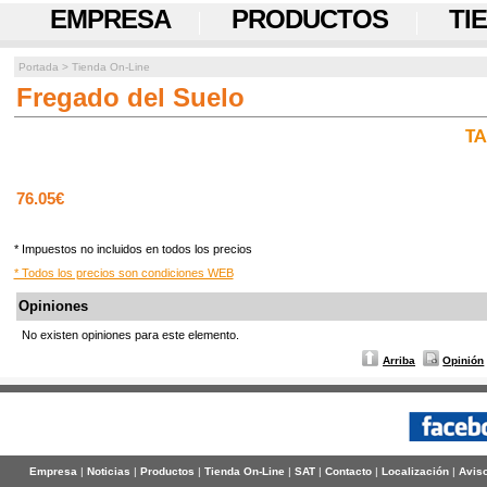
EMPRESA
PRODUCTOS
TI
Portada
>
Tienda On-Line
Fregado del Suelo
TA
76.05€
* Impuestos no incluidos en todos los precios
* Todos los precios son condiciones WEB
Opiniones
No existen opiniones para este elemento.
Arriba
Opinión
Empresa
|
Noticias
|
Productos
|
Tienda On-Line
|
SAT
|
Contacto
|
Localización
|
Aviso