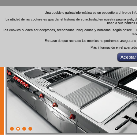
Una cookie o galleta informática es un pequeño archivo de in
Una cookie o galleta informática es un pequeño archivo de in
La utilidad de las cookies es guardar el historial de su actividad en nuestra página web,
La utilidad de las cookies es guardar el historial de su actividad en nuestra página web,
base a sus hábitos 
base a sus hábitos 
Las cookies pueden ser aceptadas, rechazadas, bloqueadas y borradas, según desee. Ello 
Las cookies pueden ser aceptadas, rechazadas, bloqueadas y borradas, según desee. Ello 
nav
nav
En caso de que rechace las cookies no podremos asegurarle el
En caso de que rechace las cookies no podremos asegurarle el
Más información en el apartad
Más información en el apartad