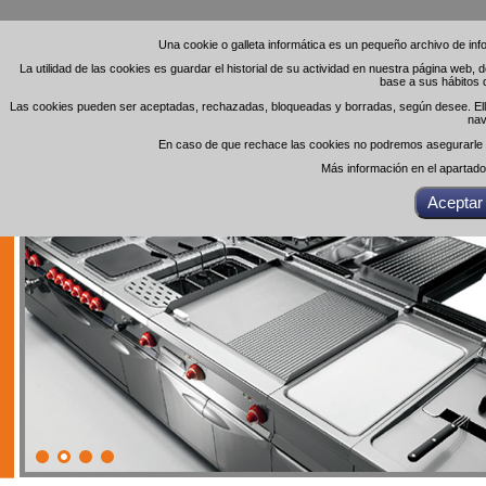
Una cookie o galleta informática es un pequeño archivo de in
Una cookie o galleta informática es un pequeño archivo de in
La utilidad de las cookies es guardar el historial de su actividad en nuestra página web,
La utilidad de las cookies es guardar el historial de su actividad en nuestra página web,
base a sus hábitos 
base a sus hábitos 
Las cookies pueden ser aceptadas, rechazadas, bloqueadas y borradas, según desee. Ello 
Las cookies pueden ser aceptadas, rechazadas, bloqueadas y borradas, según desee. Ello 
nav
nav
En caso de que rechace las cookies no podremos asegurarle el
En caso de que rechace las cookies no podremos asegurarle el
Más información en el apartad
Más información en el apartad