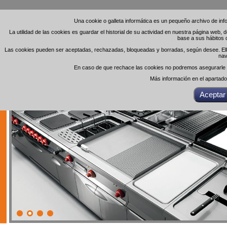
Una cookie o galleta informática es un pequeño archivo de in
Una cookie o galleta informática es un pequeño archivo de in
La utilidad de las cookies es guardar el historial de su actividad en nuestra página web,
La utilidad de las cookies es guardar el historial de su actividad en nuestra página web,
base a sus hábitos 
base a sus hábitos 
Las cookies pueden ser aceptadas, rechazadas, bloqueadas y borradas, según desee. Ello 
Las cookies pueden ser aceptadas, rechazadas, bloqueadas y borradas, según desee. Ello 
nav
nav
En caso de que rechace las cookies no podremos asegurarle el
En caso de que rechace las cookies no podremos asegurarle el
Más información en el apartad
Más información en el apartad